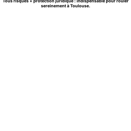
Tous risques + protection juridique : indispensable pour rouler
sereinement à Toulouse.