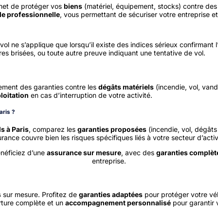
et de protéger vos
biens
(matériel, équipement, stocks) contre des r
ile professionnelle
, vous permettant de sécuriser votre entreprise et
vol ne s’applique que lorsqu’il existe des indices sérieux confirmant l’
res brisées, ou toute autre preuve indiquant une tentative de vol.
ement des garanties contre les
dégâts matériels
(incendie, vol, vand
loitation
en cas d’interruption de votre activité.
aris ?
s à Paris
, comparez les
garanties proposées
(incendie, vol, dégâts 
ance couvre bien les risques spécifiques liés à votre secteur d’activ
énéficiez d’une
assurance sur mesure
, avec des
garanties complèt
entreprise.
s
sur mesure. Profitez de
garanties adaptées
pour protéger votre véh
erture complète et un
accompagnement personnalisé
pour garantir v