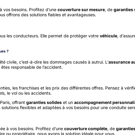
 vos besoins. Profitez d’une
couverture sur mesure
, de
garanties 
ous offrons des solutions fiables et avantageuses.
tous les conducteurs. Elle permet de protéger votre
véhicule
, d’assur
ques ?
té civile, c’est-à-dire les dommages causés à autrui. L’
assurance au
 êtes responsable de l’accident.
ties, les franchises et les prix des différentes offres. Pensez à véri
, le vol ou les accidents.
Paris, offrant
garanties solides
et un
accompagnement personnali
 solutions flexibles et adaptées à vos besoins pour une conduite ser
e à vos besoins. Profitez d’une
couverture complète
, de
garantie
re ou propriétaire, nous avons la solution idéale pour vous.