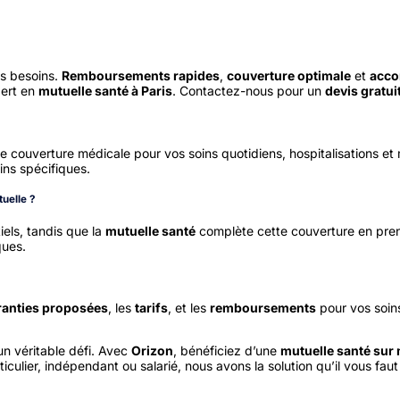
s besoins.
Remboursements rapides
,
couverture optimale
et
acco
pert en
mutuelle santé à Paris
. Contactez-nous pour un
devis gratui
e couverture médicale pour vos soins quotidiens, hospitalisations et
ns spécifiques.
uelle ?
els, tandis que la
mutuelle santé
complète cette couverture en prena
ques.
ranties proposées
, les
tarifs
, et les
remboursements
pour vos soin
un véritable défi. Avec
Orizon
, bénéficiez d’une
mutuelle santé sur
culier, indépendant ou salarié, nous avons la solution qu’il vous faut 