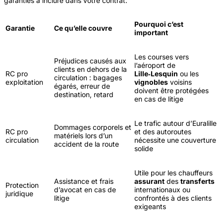
garanties à inclure dans votre contrat.
Pourquoi c’est
Garantie
Ce qu’elle couvre
important
Les courses vers
Préjudices causés aux
l’aéroport de
clients en dehors de la
RC pro
Lille‑Lesquin
ou les
circulation : bagages
exploitation
vignobles
voisins
égarés, erreur de
doivent être protégées
destination, retard
en cas de litige
Le trafic autour d’Euralille
Dommages corporels et
RC pro
et des autoroutes
matériels lors d’un
circulation
nécessite une couverture
accident de la route
solide
Utile pour les chauffeurs
Assistance et frais
assurant
des
transferts
Protection
d’avocat en cas de
internationaux ou
juridique
litige
confrontés à des clients
exigeants