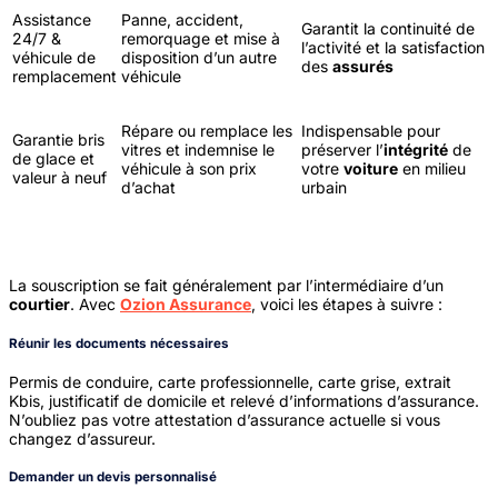
Assistance
Panne, accident,
Garantit la continuité de
24/7 &
remorquage et mise à
l’activité et la satisfaction
véhicule de
disposition d’un autre
des
assurés
remplacement
véhicule
Répare ou remplace les
Indispensable pour
Garantie bris
vitres et indemnise le
préserver l’
intégrité
de
de glace et
véhicule à son prix
votre
voiture
en milieu
valeur à neuf
d’achat
urbain
Comment souscrire une assurance VTC à Lille ?
La souscription se fait généralement par l’intermédiaire d’un
courtier
. Avec
Ozion Assurance
, voici les étapes à suivre :
Réunir les documents nécessaires
Permis de conduire, carte professionnelle, carte grise, extrait
Kbis, justificatif de domicile et relevé d’informations d’assurance.
N’oubliez pas votre attestation d’assurance actuelle si vous
changez d’assureur.
Demander un devis personnalisé