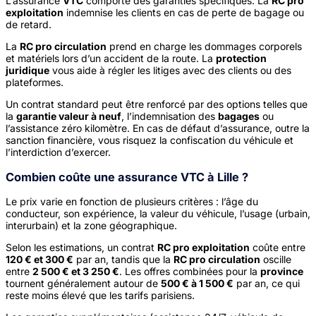
L’assurance
VTC
comporte des garanties spécifiques. La
RC pro
exploitation
indemnise les clients en cas de perte de bagage ou
de retard.
La
RC pro circulation
prend en charge les dommages corporels
et matériels lors d’un accident de la route. La
protection
juridique
vous aide à régler les litiges avec des clients ou des
plateformes.
Un contrat standard peut être renforcé par des options telles que
la
garantie valeur à neuf
, l’indemnisation des
bagages
ou
l’assistance zéro kilomètre. En cas de défaut d’assurance, outre la
sanction financière, vous risquez la confiscation du véhicule et
l’interdiction d’exercer.
Combien coûte une assurance VTC à Lille ?
Le prix varie en fonction de plusieurs critères : l’âge du
conducteur, son expérience, la valeur du véhicule, l’usage (urbain,
interurbain) et la zone géographique.
Selon les estimations, un contrat
RC pro exploitation
coûte entre
120 € et 300 €
par an, tandis que la
RC pro circulation
oscille
entre
2 500 € et 3 250 €
. Les offres combinées pour la
province
tournent généralement autour de
500 € à 1 500 €
par an, ce qui
reste moins élevé que les tarifs parisiens.