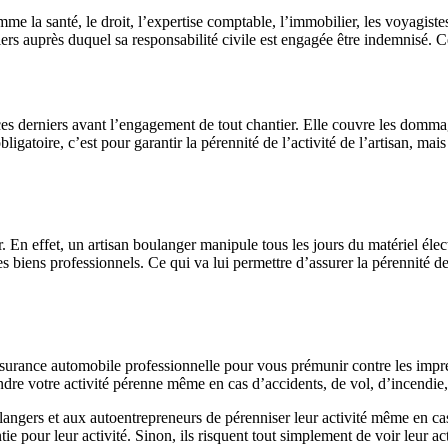
e la santé, le droit, l’expertise comptable, l’immobilier, les voyagistes,
 tiers auprès duquel sa responsabilité civile est engagée être indemnisé.
ces derniers avant l’engagement de tout chantier. Elle couvre les dommag
bligatoire, c’est pour garantir la pérennité de l’activité de l’artisan, ma
er. En effet, un artisan boulanger manipule tous les jours du matériel él
ses biens professionnels. Ce qui va lui permettre d’assurer la pérennité d
ssurance automobile professionnelle pour vous prémunir contre les impré
ndre votre activité pérenne même en cas d’accidents, de vol, d’incendie, 
ngers et aux autoentrepreneurs de pérenniser leur activité même en cas d
e pour leur activité. Sinon, ils risquent tout simplement de voir leur ac